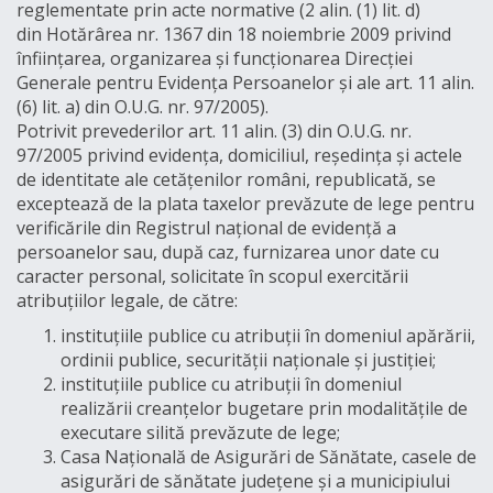
reglementate prin acte normative (2 alin. (1) lit. d)
din Hotărârea nr. 1367 din 18 noiembrie 2009 privind
înființarea, organizarea și funcționarea Direcției
Generale pentru Evidența Persoanelor și ale art. 11 alin.
(6) lit. a) din O.U.G. nr. 97/2005).
Potrivit prevederilor art. 11 alin. (3) din O.U.G. nr.
97/2005 privind evidența, domiciliul, reședința și actele
de identitate ale cetățenilor români, republicată, se
exceptează de la plata taxelor prevăzute de lege pentru
verificările din Registrul național de evidență a
persoanelor sau, după caz, furnizarea unor date cu
caracter personal, solicitate în scopul exercitării
atribuțiilor legale, de către:
instituțiile publice cu atribuții în domeniul apărării,
ordinii publice, securității naționale și justiției;
instituțiile publice cu atribuții în domeniul
realizării creanțelor bugetare prin modalitățile de
executare silită prevăzute de lege;
Casa Națională de Asigurări de Sănătate, casele de
asigurări de sănătate județene și a municipiului