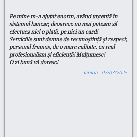
Pe mine m-a ajutat enorm, având urgență în
Bu
e
tru
sistemul bancar, deoarece nu mai puteam să
Ma
efectuez nici o plată, pe nici un card!
si
din
Serviciile sunt demne de recunoștință și respect,
do
ul
personal frumos, de o mare calitate, cu real
Cu
profesionalism și eficiență! Mulțumesc!
Pe
O zi bună vă doresc!
Pr
are
Se
are
Janina - 07/03/2025
Pr
,
-am
e