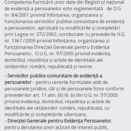
Competenta furnizării unor date din Registrul național
de evidență a persoanelor este reglementată de O.G.
nr. 84/2001 privind înființarea, organizarea și
funcționarea serviciilor publice comunitare de evidență
a persoanelor, aprobată cu modificările și completări
prin Legea nr. 372/2002, coroborate cu prevederile H.G.
nr. 1367 /2009 privind înființarea, organizarea și
funcționarea Direcției Generale pentru Evidența
Persoanelor, O.U.G. nr. 97/2005 privind evidenta,
domiciliul, reședința și actele de identitate ale
cetățenilor români, republicată și revine:
- Serviciilor publice comunitare de evidență a
persoanelor
- pentru cererile formulate atât de
persoanele juridice, cât și de persoanele fizice conform
prevederilor art. 11 alin. (6) lit. b) din U.G. nr. 97/2005
privind evidența, domiciliul, reședința și actele de
identitate ale cetățenilor români, republicată, cu
modificările și completările ulterioare;
- Direcției Generale pentru Evidența Persoanelor
,
pentru derularea unor acțiuni de interes public,