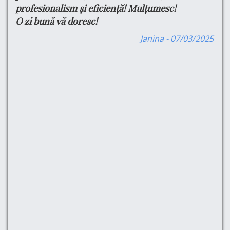
profesionalism și eficiență! Mulțumesc!
Pe
O zi bună vă doresc!
Pr
are
Se
are
Janina - 07/03/2025
Pr
,
-am
e
a
atât
fel
ă