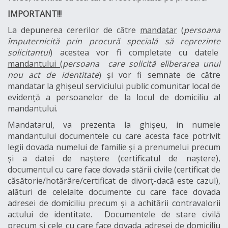
IMPORTANT!!!
La depunerea cererilor de către
mandatar
(
persoana
împuternicită prin procură specială să reprezinte
solicitantul
) acestea vor fi completate cu datele
mandantului
(
persoana care solicită eliberarea unui
nou act de identitate
) și vor fi semnate de către
mandatar la ghișeul serviciului public comunitar local de
evidență a persoanelor de la locul de domiciliu al
mandantului.
Mandatarul, va prezenta la ghișeu, in numele
mandantului documentele cu care acesta face potrivit
legii dovada numelui de familie și a prenumelui precum
și a datei de naștere (certificatul de naștere),
documentul cu care face dovada stării civile (certificat de
căsătorie/hotărâre/certificat de divorț-dacă este cazul),
alături de celelalte documente cu care face dovada
adresei de domiciliu precum și a achitării contravalorii
actului de identitate. Documentele de stare civilă
precum și cele cu care face dovada adresei de domiciliu