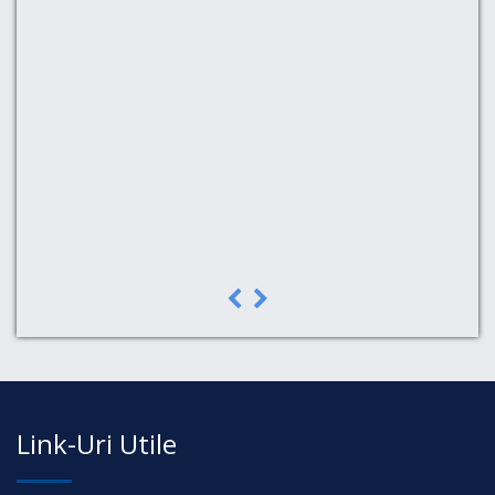
in,
pe
a,
Link-Uri Utile