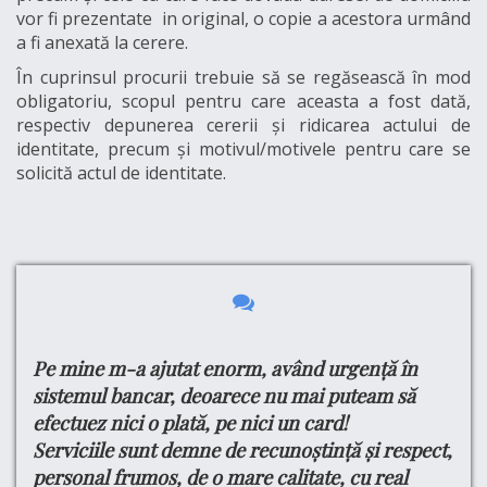
vor fi prezentate in original, o copie a acestora urmând
a fi anexată la cerere.
În cuprinsul procurii trebuie să se regăsească în mod
obligatoriu, scopul pentru care aceasta a fost dată,
respectiv depunerea cererii și ridicarea actului de
identitate, precum și motivul/motivele pentru care se
solicită actul de identitate.
Pe mine m-a ajutat enorm, având urgență în
Bu
e
tru
sistemul bancar, deoarece nu mai puteam să
Ma
efectuez nici o plată, pe nici un card!
si
din
Serviciile sunt demne de recunoștință și respect,
do
ul
personal frumos, de o mare calitate, cu real
Cu