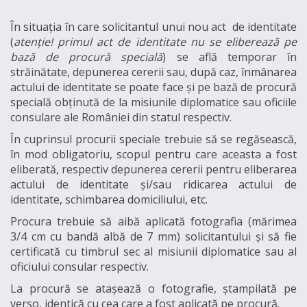
În situația în care solicitantul unui nou act de identitate
(
atenție! primul act de identitate nu se eliberează pe
bază de procură specială
) se află temporar în
străinătate, depunerea cererii sau, după caz, înmânarea
actului de identitate se poate face și pe bază de procură
specială obținută de la misiunile diplomatice sau oficiile
consulare ale României din statul respectiv.
În cuprinsul procurii speciale trebuie să se regăsească,
în mod obligatoriu, scopul pentru care aceasta a fost
eliberată, respectiv depunerea cererii pentru eliberarea
actului de identitate și/sau ridicarea actului de
identitate, schimbarea domiciliului, etc.
Procura trebuie să aibă aplicată fotografia (mărimea
3/4 cm cu bandă albă de 7 mm) solicitantului și să fie
certificată cu timbrul sec al misiunii diplomatice sau al
oficiului consular respectiv.
La procură se atașează o fotografie, ștampilată pe
verso, identică cu cea care a fost aplicată pe procură.