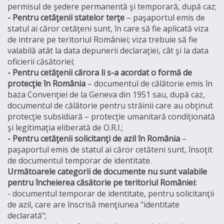
permisul de şedere permanentă şi temporară, după caz;
- Pentru cetăţenii statelor terţe
– paşaportul emis de
statul ai căror cetăţeni sunt, în care să fie aplicată viza
de intrare pe teritoriul României; viza trebuie să fie
valabilă atât la data depunerii declaraţiei, cât şi la data
oficierii căsătoriei;
- Pentru cetăţenii cărora li s-a acordat o formă de
protecţie în România
– documentul de călătorie emis în
baza Convenţiei de la Geneva din 1951 sau, după caz,
documentul de călătorie pentru străinii care au obţinut
protecţie subsidiară – protecţie umanitară condiţionată
şi legitimaţia eliberată de O.R.I.;
- Pentru cetăţenii solicitanţi de azil în România
–
paşaportul emis de statul ai căror cetăteni sunt, însoţit
de documentul temporar de identitate.
Următoarele categorii de documente nu sunt valabile
pentru încheierea căsătorie pe teritoriul României:
- documentul temporar de identitate, pentru solicitanţii
de azil, care are înscrisă menţiunea "identitate
declarată";