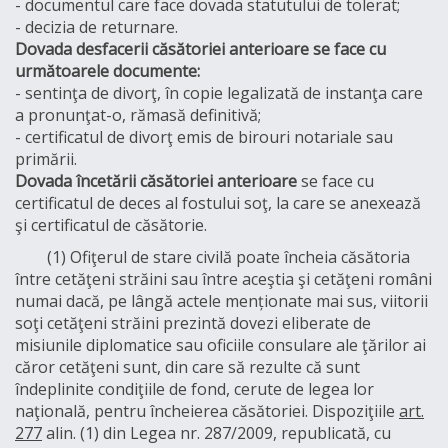
- documentul care face dovada statutului de tolerat;
- decizia de returnare.
Dovada desfacerii căsătoriei anterioare se face cu
următoarele documente:
- sentinţa de divorţ, în copie legalizată de instanţa care
a pronunţat-o, rămasă definitivă;
- certificatul de divorţ emis de birouri notariale sau
primării.
Dovada încetării căsătoriei anterioare
se face cu
certificatul de deces al fostului soţ, la care se anexează
şi certificatul de căsătorie.
(1) Ofiţerul de stare civilă poate încheia căsătoria
între cetăţeni străini sau între aceştia şi cetăţeni români
numai dacă, pe lângă actele menționate mai sus, viitorii
soţi cetăţeni străini prezintă dovezi eliberate de
misiunile diplomatice sau oficiile consulare ale ţărilor ai
căror cetăţeni sunt, din care să rezulte că sunt
îndeplinite condiţiile de fond, cerute de legea lor
naţională, pentru încheierea căsătoriei. Dispoziţiile
art.
277
alin. (1) din Legea nr. 287/2009, republicată, cu