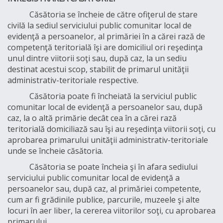
Căsătoria se încheie de către ofiţerul de stare
civilă la sediul serviciului public comunitar local de
evidenţă a persoanelor, al primăriei în a cărei rază de
competenţă teritorială îşi are domiciliul ori reşedinţa
unul dintre viitorii soţi sau, după caz, la un sediu
destinat acestui scop, stabilit de primarul unităţii
administrativ-teritoriale respective.
Căsătoria poate fi încheiată la serviciul public
comunitar local de evidenţă a persoanelor sau, după
caz, la o altă primărie decât cea în a cărei rază
teritorială domiciliază sau îşi au reşedinţa viitorii soţi, cu
aprobarea primarului unităţii administrativ-teritoriale
unde se încheie căsătoria.
Căsătoria se poate încheia şi în afara sediului
serviciului public comunitar local de evidenţă a
persoanelor sau, după caz, al primăriei competente,
cum ar fi grădinile publice, parcurile, muzeele şi alte
locuri în aer liber, la cererea viitorilor soţi, cu aprobarea
primarului.