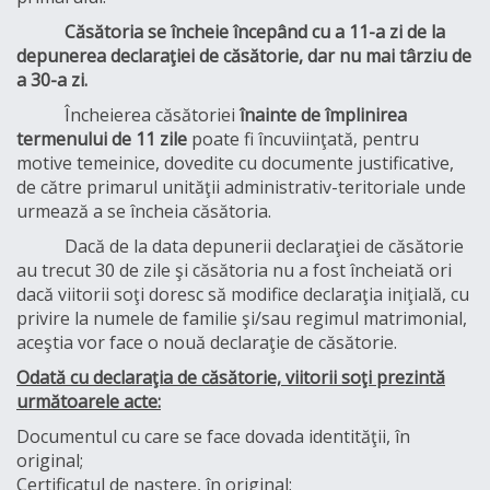
Căsătoria se încheie începând cu a 11-a zi de la
depunerea declaraţiei de căsătorie, dar nu mai târziu de
a 30-a zi.
Încheierea căsătoriei
înainte de împlinirea
termenului de 11 zile
poate fi încuviinţată, pentru
motive temeinice, dovedite cu documente justificative,
de către primarul unităţii administrativ-teritoriale unde
urmează a se încheia căsătoria.
Dacă de la data depunerii declaraţiei de căsătorie
au trecut 30 de zile şi căsătoria nu a fost încheiată ori
dacă viitorii soţi doresc să modifice declaraţia iniţială, cu
privire la numele de familie şi/sau regimul matrimonial,
aceştia vor face o nouă declaraţie de căsătorie.
Odată cu declaraţia de căsătorie, viitorii soţi prezintă
următoarele acte:
Documentul cu care se face dovada identităţii, în
original;
Certificatul de naştere, în original;