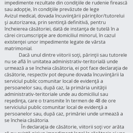
impedimente rezultate din condiţiile de rudenie firească
sau adopţie, în condiţiile prevăzute de lege
Avizul medical, dovada încuviinţării părinţilor/tutorelui
şi autorizarea, prin sentinţă definitivă, pentru
încheierea căsătoriei, dată de instanţa de tutelă în a
cărei circumscripţie are domiciliul minorul, în cazul
existenţei unor impedimente legate de vârsta
matrimonial.
Dacă unul dintre viitorii soţi, părinţii sau tutorele
nu se află în unitatea administrativ-teritorială unde
urmează a se încheia căsătoria, ei pot face declaraţia de
căsătorie, respectiv pot depune dovada încuviinţării la
serviciul public comunitar local de evidenţă a
persoanelor sau, după caz, la primăria unităţii
administrativ-teritoriale unde au domiciliul sau
reşedinţa, care o transmite în termen de 48 de ore
serviciului public comunitar local de evidenţă a
persoanelor sau, după caz, primăriei unde urmează a
se încheia căsătoria.
În declaraţia de căsătorie, viitorii soţi vor arăta