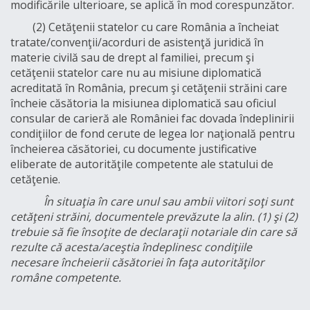
modificările ulterioare, se aplică în mod corespunzător.
(2) Cetăţenii statelor cu care România a încheiat
tratate/convenţii/acorduri de asistenţă juridică în
materie civilă sau de drept al familiei, precum şi
cetăţenii statelor care nu au misiune diplomatică
acreditată în România, precum şi cetăţenii străini care
încheie căsătoria la misiunea diplomatică sau oficiul
consular de carieră ale României fac dovada îndeplinirii
condiţiilor de fond cerute de legea lor naţională pentru
încheierea căsătoriei, cu documente justificative
eliberate de autorităţile competente ale statului de
cetăţenie.
În situaţia în care unul sau ambii viitori soţi sunt
cetăţeni străini, documentele prevăzute la alin. (1) şi (2)
trebuie să fie însoţite de declaraţii notariale din care să
rezulte că acesta/aceştia îndeplinesc condiţiile
necesare încheierii căsătoriei în faţa autorităţilor
române competente.