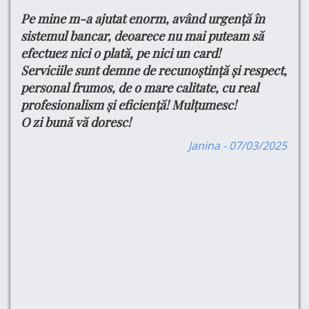
Pe mine m-a ajutat enorm, având urgență în
Bu
e
tru
sistemul bancar, deoarece nu mai puteam să
Ma
efectuez nici o plată, pe nici un card!
si
din
Serviciile sunt demne de recunoștință și respect,
do
ul
personal frumos, de o mare calitate, cu real
Cu
profesionalism și eficiență! Mulțumesc!
Pe
O zi bună vă doresc!
Pr
are
Se
are
Janina - 07/03/2025
Pr
,
-am
e