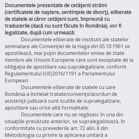
Documentele prezentate de cetăţenii străini
(certificatele de naştere, sentinţele de divorţ), eliberate
de statele ai căror cetăţeni sunt, împreună cu
traducerile (dacă nu sunt făcute în România), vor fi
legalizate, după cum urmează:
Documentele eliberate de institutii ale statelor
semnatare ale Convenţiei de la Haga din 05.10.1961 se
apostilează, mai puţin documentelor emise de state
membre ale Uniunii Europene care sunt exceptate de la
obligaţia de apostilare sau supralegalizare, conform
Regulamentului (UE)2016/1191 a Parlamentului
European;
Documentele eliberate de statele cu care
România a încheiat tratate/convenţii/acorduri de
asistenţă judiciară sunt scutite de supralegalizare,
apostilare sau orice altă formalitate;
Documentele care nu se regăsesc în una din
situaţiile prevăzute anterior, se supralegalizează, în
conformitate cu prevederile art. 72 alin. 6 din
Metodologia cu privire la aplicarea unitară a