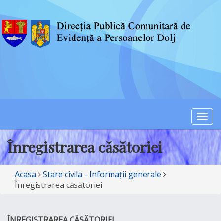
Togg
navi
Înregistrarea căsătoriei
Acasa
Stare civila - Informații generale
Înregistrarea căsătoriei
ÎNREGISTRAREA C
Ă
S
Ă
TORIEI