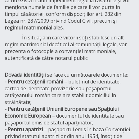
că nu există niciun impediment legal la căsătorie şi vor
menţiona numele de familie pe care îl vor purta în
timpul căsătoriei, conform dispoziţiilor art. 282 din
Legea nr. 287/2009 privind Codul Civil, precum şi
regimul matrimonial ales.
În situaţia în care viitorii soţi stabilesc un alt
regim matrimonial decât cel al comunităţii legale, vor
prezenta o fotocopie a convenţiei matrimoniale,
autentificată de către notarul public.
Dovada identităţii
se face cu următoarele documente:
- Pentru cetăţenii români
– buletinul de identitate,
cartea de identitate provizorie sau paşaportul
cetăţeanului român care are stabilit domiciliul în
străinătate;
- Pentru cetăţenii Uniunii Europene sau Spaţiului
Economic European
– documentul de identitate sau
paşaportul emis de statul aparţinător;
- Pentru apatrizi
– paşaportul emis în baza Convenţiei
privind statutul apatrizilor din anul 1954, însoţit de