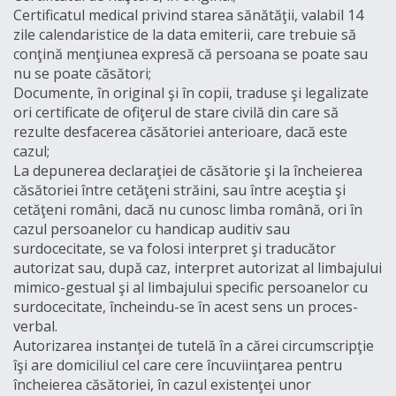
Certificatul medical privind starea sănătăţii, valabil 14
zile calendaristice de la data emiterii, care trebuie să
conţină menţiunea expresă că persoana se poate sau
nu se poate căsători;
Documente, în original şi în copii, traduse şi legalizate
ori certificate de ofiţerul de stare civilă din care să
rezulte desfacerea căsătoriei anterioare, dacă este
cazul;
La depunerea declaraţiei de căsătorie şi la încheierea
căsătoriei între cetăţeni străini, sau între aceştia şi
cetăţeni români, dacă nu cunosc limba română, ori în
cazul persoanelor cu handicap auditiv sau
surdocecitate, se va folosi interpret şi traducător
autorizat sau, după caz, interpret autorizat al limbajului
mimico-gestual şi al limbajului specific persoanelor cu
surdocecitate, încheindu-se în acest sens un proces-
verbal.
Autorizarea instanţei de tutelă în a cărei circumscripţie
îşi are domiciliul cel care cere încuviinţarea pentru
încheierea căsătoriei, în cazul existenţei unor