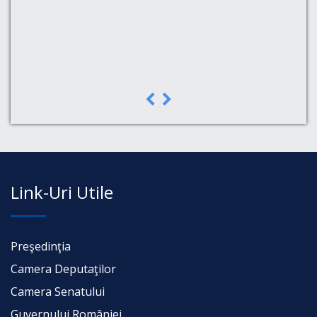
a,
Link-Uri Utile
Preşedinţia
Camera Deputaţilor
Camera Senatului
Guvernului României