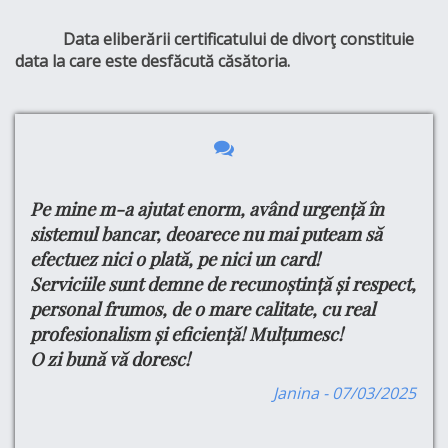
Data eliberării certificatului de divorţ constituie
data la care este desfăcută căsătoria.
Pe mine m-a ajutat enorm, având urgență în
Bu
e
tru
sistemul bancar, deoarece nu mai puteam să
Ma
efectuez nici o plată, pe nici un card!
si
din
Serviciile sunt demne de recunoștință și respect,
do
ul
personal frumos, de o mare calitate, cu real
Cu
profesionalism și eficiență! Mulțumesc!
Pe
O zi bună vă doresc!
Pr
are
Se
are
Janina - 07/03/2025
Pr
,