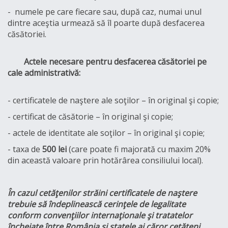
- numele pe care fiecare sau, după caz, numai unul
dintre aceştia urmează să îl poarte după desfacerea
căsătoriei.
Actele necesare pentru desfacerea căsătoriei pe
cale administrativă:
- certificatele de naştere ale soţilor – în original şi copie;
- certificat de căsătorie – în original şi copie;
- actele de identitate ale soţilor – în original şi copie;
- taxa de
500 lei
(care poate fi majorată cu maxim 20%
din această valoare prin hotărârea consiliului local).
În cazul cetăţenilor străini certificatele de naştere
trebuie să îndeplinească cerinţele de legalitate
conform convenţiilor internaţionale şi tratatelor
încheiate între România şi statele ai căror cetăţeni