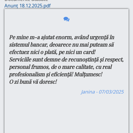
Anunț 18.12.2025.pdf
Pe mine m-a ajutat enorm, având urgență în
Bu
e
tru
sistemul bancar, deoarece nu mai puteam să
Ma
efectuez nici o plată, pe nici un card!
si
din
Serviciile sunt demne de recunoștință și respect,
do
ul
personal frumos, de o mare calitate, cu real
Cu
profesionalism și eficiență! Mulțumesc!
Pe
O zi bună vă doresc!
Pr
are
Se
are
Janina - 07/03/2025
Pr
,
-am