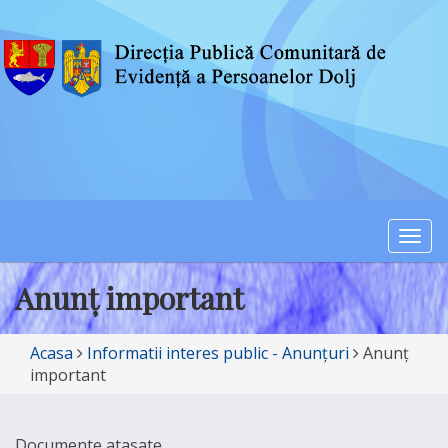
Togg
navi
Anunț important
Acasa
Informatii interes public - Anunțuri
Anunț
important
Documente atasate