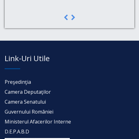
a,
Link-Uri Utile
Preşedinţia
Camera Deputaţilor
Camera Senatului
Guvernului României
Ministerul Afacerilor Interne
D.E.P.A.B.D