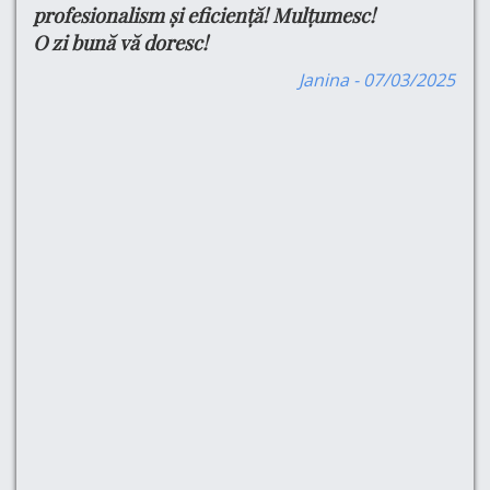
profesionalism și eficiență! Mulțumesc!
Pe
O zi bună vă doresc!
Pr
are
Se
are
Janina - 07/03/2025
Pr
,
-am
e
a
atât
fel
ă