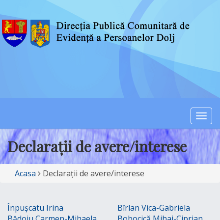
Togg
navi
Declarații de avere/interese
Acasa
Declarații de avere/interese
Înpușcatu Irina
Bîrlan Vica-Gabriela
Bădoiu Carmen-Mihaela
Bobocică Mihai-Ciprian