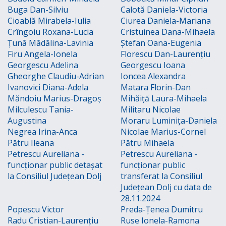
Buga Dan-Silviu
Calotă Daniela-Victoria
Cioablă Mirabela-Iulia
Ciurea Daniela-Mariana
Crîngoiu Roxana-Lucia
Cristuinea Dana-Mihaela
Țună Mădălina-Lavinia
Ștefan Oana-Eugenia
Firu Angela-Ionela
Florescu Dan-Laurențiu
Georgescu Adelina
Georgescu Ioana
Gheorghe Claudiu-Adrian
Ioncea Alexandra
Ivanovici Diana-Adela
Matara Florin-Dan
Măndoiu Marius-Dragoș
Mihăiță Laura-Mihaela
Milculescu Tania-
Militaru Nicolae
Augustina
Moraru Luminița-Daniela
Negrea Irina-Anca
Nicolae Marius-Cornel
Pătru Ileana
Pătru Mihaela
Petrescu Aureliana -
Petrescu Aureliana -
funcționar public detașat
funcționar public
la Consiliul Județean Dolj
transferat la Consiliul
Județean Dolj cu data de
28.11.2024
Popescu Victor
Preda-Țenea Dumitru
Radu Cristian-Laurențiu
Ruse Ionela-Ramona