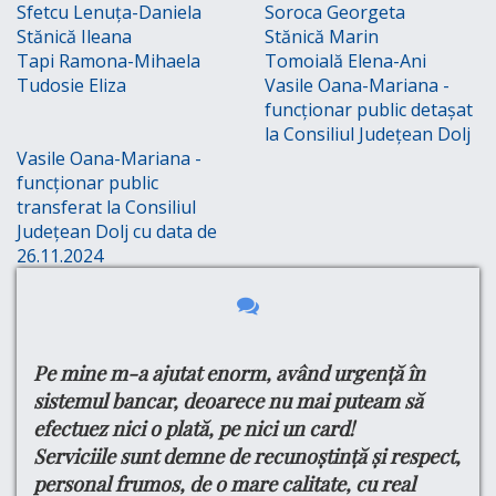
Sfetcu Lenuța-Daniela
Soroca Georgeta
Stănică Ileana
Stănică Marin
Tapi Ramona-Mihaela
Tomoială Elena-Ani
Tudosie Eliza
Vasile Oana-Mariana -
funcționar public detașat
la Consiliul Județean Dolj
Vasile Oana-Mariana -
funcționar public
transferat la Consiliul
Județean Dolj cu data de
26.11.2024
Pe mine m-a ajutat enorm, având urgență în
Bu
e
tru
sistemul bancar, deoarece nu mai puteam să
Ma
efectuez nici o plată, pe nici un card!
si
din
Serviciile sunt demne de recunoștință și respect,
do
ul
personal frumos, de o mare calitate, cu real
Cu