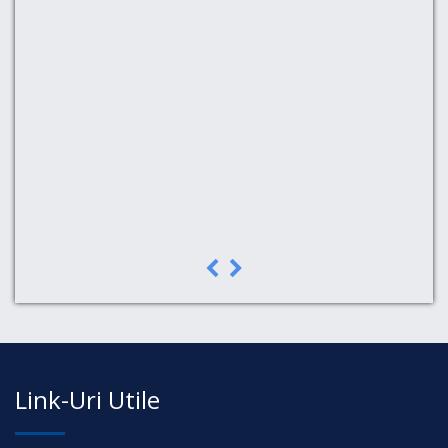
in,
pe
a,
Link-Uri Utile