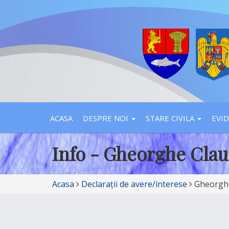
ACASA
DESPRE NOI
STARE CIVILA
EVI
Info - Gheorghe Cla
Acasa
Declarații de avere/interese
Gheorghe