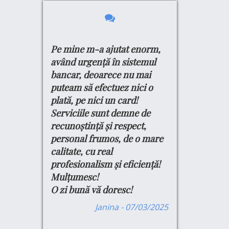
Pe mine m-a ajutat enorm,
Buna ziua
 fac meseria.
e schimbă
având urgență în sistemul
Ma numesc __
 care aleg să
bancar, deoarece nu mai
sa felicit per
e, doamna
puteam să efectuez nici o
conducerea 
ul dintre ei.
plată, pe nici un card!
promtituninea
 ani în afara
Serviciile sunt demne de
dovada .
in vestul
recunoștință și respect,
Cum caracter
l pentru
personal frumos, de o mare
Evidenta a P
lor și pentru
 sănătoase nu
calitate, cu real
Profesionali
itatea de zi
profesionalism și eficiență!
Seriozitate
Mulțumesc!
Promtitudine
ni în urmă, să
O zi bună vă doresc!
M
are m-a primit,
 unui nou
Janina - 07/03/2025
ăzi o numesc
ă nu mă dezic