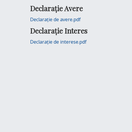
Declarație Avere
Declarație de avere.pdf
Stimată echipă a Direcției
Mulțumim personalulu
Declarație Interes
Publice Comunitare de
ghișeului de evidență a
Declarație de interese.pdf
Evidența Persoanelor Dolj,
populației din mallul 
Craiovița, pentru
Doresc să vă transmit
promptitudinea, amabi
sincere mulțumiri pentru
și profesionalismul de
sprijinul și profesionalismul
au dat dovadă la schi
de care ați dat dovadă în
cărții de identitate. Fel
procesul de eliberare a
doamnelor și domnilor
noului meu act de identitate.
Elena - 07/
Am fost plăcut surprins de
amabilitatea și
promptitudinea cu care am
fost tratat, chiar dacă nu
aveam o programare