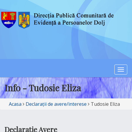
Togg
navi
Info - Tudosie Eliza
Acasa
Declarații de avere/interese
Tudosie Eliza
Declarație Avere