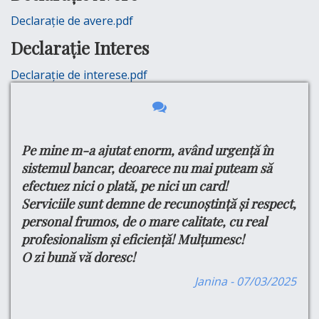
Declarație de avere.pdf
Declarație Interes
Declarație de interese.pdf
Pe mine m-a ajutat enorm, având urgență în
Bu
e
tru
sistemul bancar, deoarece nu mai puteam să
Ma
efectuez nici o plată, pe nici un card!
si
din
Serviciile sunt demne de recunoștință și respect,
do
ul
personal frumos, de o mare calitate, cu real
Cu
profesionalism și eficiență! Mulțumesc!
Pe
O zi bună vă doresc!
Pr
are
Se
are
Janina - 07/03/2025
Pr
,