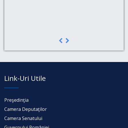
a,
Link-Uri Utile
Preşedinţia
Camera Deputaţilor
Camera Senatului
Guvernului României