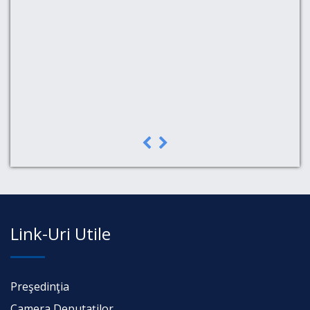
a,
Link-Uri Utile
Preşedinţia
Camera Deputaţilor