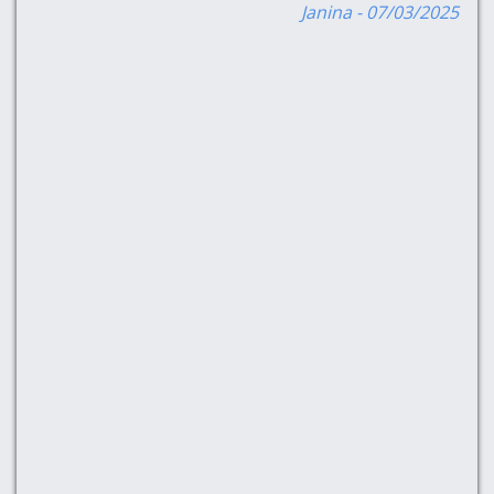
Se
are
Janina - 07/03/2025
Pr
,
-am
e
a
atât
fel
ă