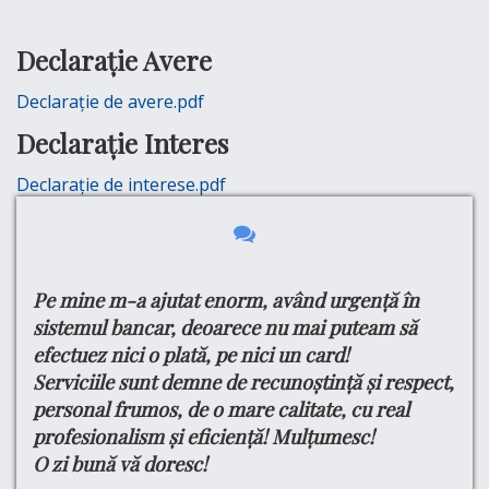
Declarație Avere
Declarație de avere.pdf
Declarație Interes
Declarație de interese.pdf
Pe mine m-a ajutat enorm, având urgență în
Bu
e
tru
sistemul bancar, deoarece nu mai puteam să
Ma
efectuez nici o plată, pe nici un card!
si
din
Serviciile sunt demne de recunoștință și respect,
do
ul
personal frumos, de o mare calitate, cu real
Cu
profesionalism și eficiență! Mulțumesc!
Pe
O zi bună vă doresc!
Pr
are