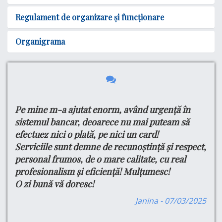
Regulament de organizare și funcționare
Organigrama
Pe mine m-a ajutat enorm, având urgență în
Bu
e
tru
sistemul bancar, deoarece nu mai puteam să
Ma
efectuez nici o plată, pe nici un card!
si
din
Serviciile sunt demne de recunoștință și respect,
do
ul
personal frumos, de o mare calitate, cu real
Cu
profesionalism și eficiență! Mulțumesc!
Pe
O zi bună vă doresc!
Pr
are
Se
are
Janina - 07/03/2025
Pr
,