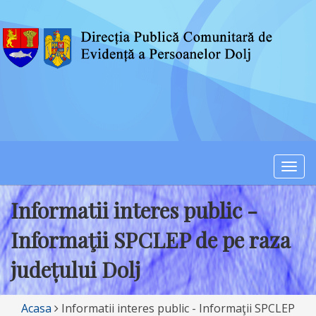
Togg
navi
Informatii interes public -
Informaţii SPCLEP de pe raza
județului Dolj
Acasa
Informatii interes public - Informaţii SPCLEP