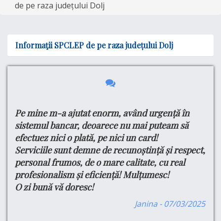
de pe raza județului Dolj
Informaţii SPCLEP de pe raza județului Dolj
Pe mine m-a ajutat enorm, având urgență în
Bu
e
tru
sistemul bancar, deoarece nu mai puteam să
Ma
efectuez nici o plată, pe nici un card!
si
din
Serviciile sunt demne de recunoștință și respect,
do
ul
personal frumos, de o mare calitate, cu real
Cu
profesionalism și eficiență! Mulțumesc!
Pe
O zi bună vă doresc!
Pr
are
Se
are
Janina - 07/03/2025
Pr
,